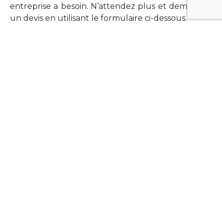
entreprise a besoin. N’attendez plus et demandez
un devis en utilisant le formulaire ci-dessous.
FORMATIONS
Vous souhaitez former vos équipes sur un point
technologique précis ?Lefort-Software propose
des formations pour plusieurs langages et
technologies courantes (Xamarin Forms,
Phonegap/Apache Cordova, Appcelerator
Titanium, Laravel, Vue.JS, etc …).
N’hésitez pas à utiliser le formulaire ci-dessous
pour obtenir de plus amples informations.