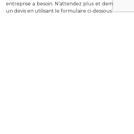
entreprise a besoin. N’attendez plus et demandez
un devis en utilisant le formulaire ci-dessous.
FORMATIONS
Vous souhaitez former vos équipes sur un point
technologique précis ?Lefort-Software propose
des formations pour plusieurs langages et
technologies courantes (Xamarin Forms,
Phonegap/Apache Cordova, Appcelerator
Titanium, Laravel, Vue.JS, etc …).
N’hésitez pas à utiliser le formulaire ci-dessous
pour obtenir de plus amples informations.