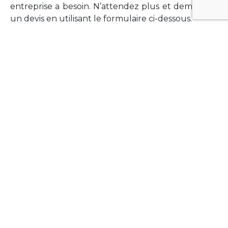
entreprise a besoin. N’attendez plus et demandez
un devis en utilisant le formulaire ci-dessous.
FORMATIONS
Vous souhaitez former vos équipes sur un point
technologique précis ?Lefort-Software propose
des formations pour plusieurs langages et
technologies courantes (Xamarin Forms,
Phonegap/Apache Cordova, Appcelerator
Titanium, Laravel, Vue.JS, etc …).
N’hésitez pas à utiliser le formulaire ci-dessous
pour obtenir de plus amples informations.