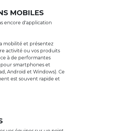
NS MOBILES
s encore d'application
la mobilité et présentez
re activité ou vos produits
âce à de performantes
s pour smartphones et
Pad, Android et Windows). Ce
nt est souvent rapide et
S
er vos équipes sur un point