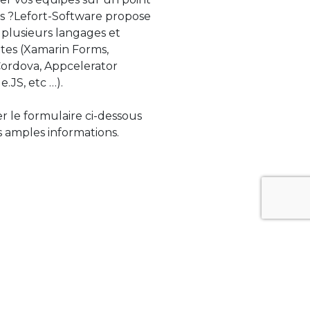
s ?Lefort-Software propose
 plusieurs langages et
tes (Xamarin Forms,
rdova, Appcelerator
e.JS, etc …).
ser le formulaire ci-dessous
 amples informations.
ue évolue rapidement. Lefort-Software
s sur des technologies de pointe afin de
tégrer au mieux avec vos logiciels existants.