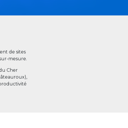
nt de sites
s sur-mesure.
 du Cher
hâteauroux),
productivité