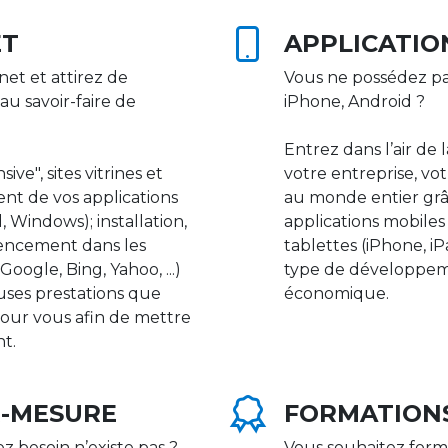
ET
APPLICATIO
net et attirez de
Vous ne possédez pa
au savoir-faire de
iPhone, Android ?
Entrez dans l’air de 
ive", sites vitrines et
votre entreprise, vot
nt de vos applications
au monde entier gr
 Windows); installation,
applications mobile
rencement dans les
tablettes (iPhone, i
ogle, Bing, Yahoo, ...)
type de développeme
uses prestations que
économique.
our vous afin de mettre
nt.
R-MESURE
FORMATION
ez besoin n’existe pas ?
Vous souhaitez form