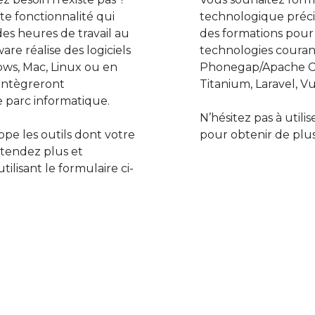
e fonctionnalité qui
technologique préci
des heures de travail au
des formations pour
are réalise des logiciels
technologies couran
ws, Mac, Linux ou en
Phonegap/Apache Co
s’intègreront
Titanium, Laravel, Vu
 parc informatique.
N’hésitez pas à utili
pe les outils dont votre
pour obtenir de plus
ttendez plus et
lisant le formulaire ci-
Le monde de l’informatiq
assure des développement
prévoir l’avenir et de s’in