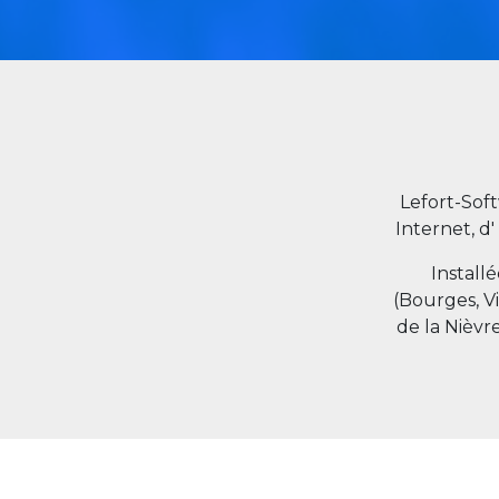
Lefort-Sof
Internet, d'
Install
(Bourges, V
de la Nièvr