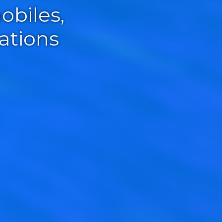
obiles,
ations