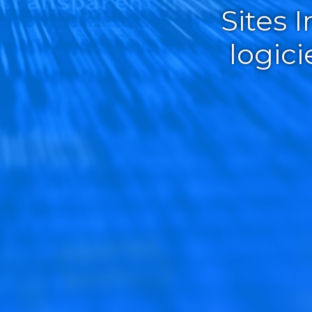
Sites 
logic