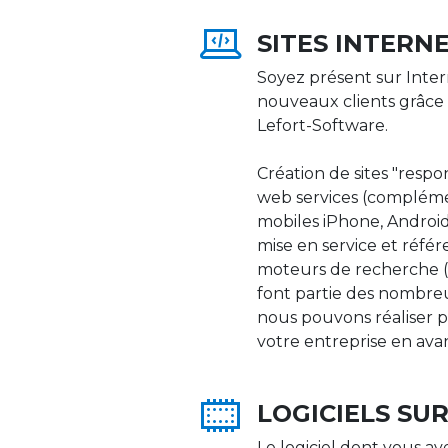
SITES INTERN
Soyez présent sur Inter
nouveaux clients grâce 
Lefort-Software.
Création de sites "respons
web services (compléme
mobiles iPhone, Android,
mise en service et réfé
moteurs de recherche (Go
font partie des nombre
nous pouvons réaliser p
votre entreprise en ava
LOGICIELS SU
Le logiciel dont vous av