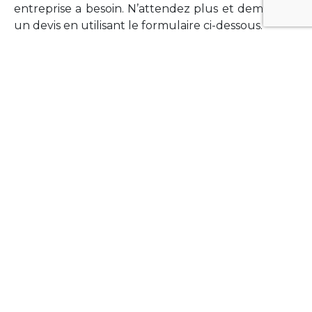
entreprise a besoin. N’attendez plus et demandez
un devis en utilisant le formulaire ci-dessous.
FORMATIONS
Vous souhaitez former vos équipes sur un point
technologique précis ?Lefort-Software propose
des formations pour plusieurs langages et
technologies courantes (Xamarin Forms,
Phonegap/Apache Cordova, Appcelerator
Titanium, Laravel, Vue.JS, etc …).
N’hésitez pas à utiliser le formulaire ci-dessous
pour obtenir de plus amples informations.