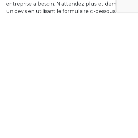
entreprise a besoin. N’attendez plus et demandez
un devis en utilisant le formulaire ci-dessous.
FORMATIONS
Vous souhaitez former vos équipes sur un point
technologique précis ?Lefort-Software propose
des formations pour plusieurs langages et
technologies courantes (Xamarin Forms,
Phonegap/Apache Cordova, Appcelerator
Titanium, Laravel, Vue.JS, etc …).
N’hésitez pas à utiliser le formulaire ci-dessous
pour obtenir de plus amples informations.