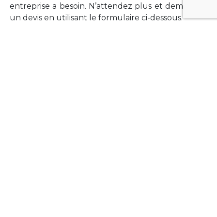
entreprise a besoin. N’attendez plus et demandez
un devis en utilisant le formulaire ci-dessous.
FORMATIONS
Vous souhaitez former vos équipes sur un point
technologique précis ?Lefort-Software propose
des formations pour plusieurs langages et
technologies courantes (Xamarin Forms,
Phonegap/Apache Cordova, Appcelerator
Titanium, Laravel, Vue.JS, etc …).
N’hésitez pas à utiliser le formulaire ci-dessous
pour obtenir de plus amples informations.