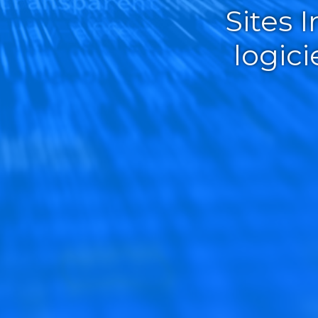
Sites 
logic