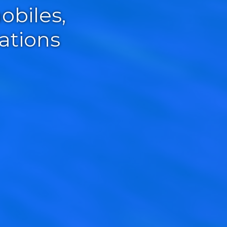
obiles,
ations