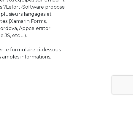
s ?Lefort-Software propose
 plusieurs langages et
tes (Xamarin Forms,
rdova, Appcelerator
e.JS, etc …).
ser le formulaire ci-dessous
 amples informations.
ue évolue rapidement. Lefort-Software
s sur des technologies de pointe afin de
tégrer au mieux avec vos logiciels existants.