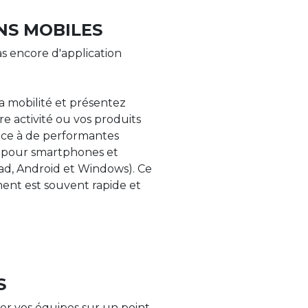
NS MOBILES
s encore d'application
la mobilité et présentez
re activité ou vos produits
âce à de performantes
s pour smartphones et
Pad, Android et Windows). Ce
nt est souvent rapide et
S
er vos équipes sur un point