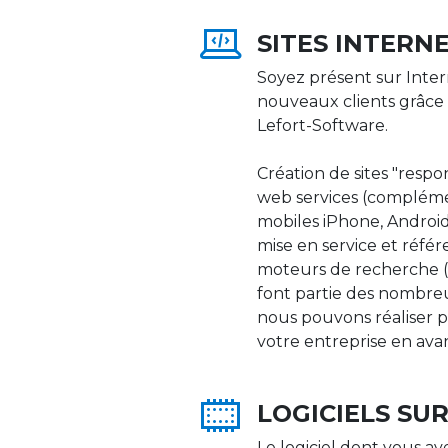
SITES INTERN
Soyez présent sur Inter
nouveaux clients grâce 
Lefort-Software.
Création de sites "respons
web services (compléme
mobiles iPhone, Android,
mise en service et réfé
moteurs de recherche (Go
font partie des nombre
nous pouvons réaliser p
votre entreprise en ava
LOGICIELS SU
Le logiciel dont vous av