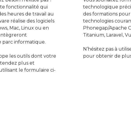
e fonctionnalité qui
technologique préci
des heures de travail au
des formations pour
are réalise des logiciels
technologies couran
ws, Mac, Linux ou en
Phonegap/Apache Co
s’intègreront
Titanium, Laravel, Vu
 parc informatique.
N’hésitez pas à utili
pe les outils dont votre
pour obtenir de plus
ttendez plus et
lisant le formulaire ci-
Le monde de l’informatiq
assure des développement
prévoir l’avenir et de s’in