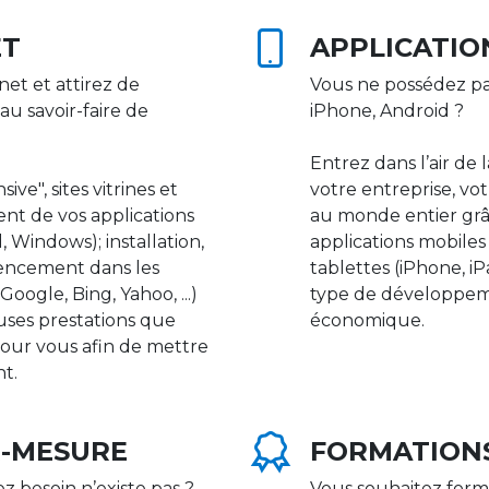
ET
APPLICATIO
net et attirez de
Vous ne possédez pa
au savoir-faire de
iPhone, Android ?
Entrez dans l’air de 
ive", sites vitrines et
votre entreprise, vot
nt de vos applications
au monde entier gr
 Windows); installation,
applications mobile
rencement dans les
tablettes (iPhone, i
ogle, Bing, Yahoo, ...)
type de développeme
uses prestations que
économique.
our vous afin de mettre
nt.
R-MESURE
FORMATION
ez besoin n’existe pas ?
Vous souhaitez form