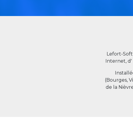
Lefort-Sof
Internet, d'
Install
(Bourges, V
de la Nièvr