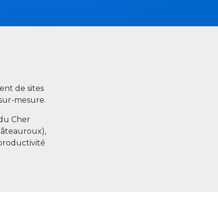
nt de sites
s sur-mesure.
 du Cher
hâteauroux),
productivité