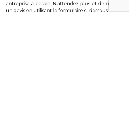
entreprise a besoin. N’attendez plus et demandez
un devis en utilisant le formulaire ci-dessous.
FORMATIONS
Vous souhaitez former vos équipes sur un point
technologique précis ?Lefort-Software propose
des formations pour plusieurs langages et
technologies courantes (Xamarin Forms,
Phonegap/Apache Cordova, Appcelerator
Titanium, Laravel, Vue.JS, etc …).
N’hésitez pas à utiliser le formulaire ci-dessous
pour obtenir de plus amples informations.