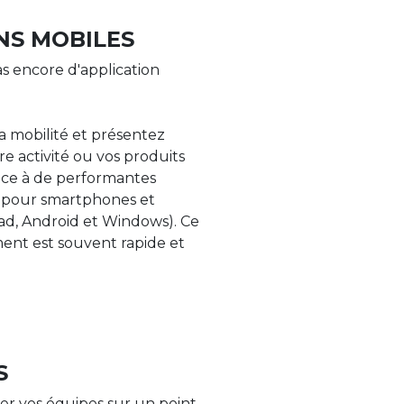
NS MOBILES
s encore d'application
la mobilité et présentez
re activité ou vos produits
âce à de performantes
s pour smartphones et
Pad, Android et Windows). Ce
nt est souvent rapide et
S
er vos équipes sur un point