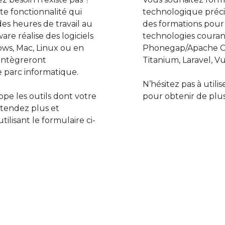
e fonctionnalité qui
technologique préci
des heures de travail au
des formations pour
are réalise des logiciels
technologies couran
ws, Mac, Linux ou en
Phonegap/Apache Co
s’intègreront
Titanium, Laravel, Vu
 parc informatique.
N’hésitez pas à utili
pe les outils dont votre
pour obtenir de plus
ttendez plus et
lisant le formulaire ci-
Le monde de l’informatiq
assure des développement
prévoir l’avenir et de s’in