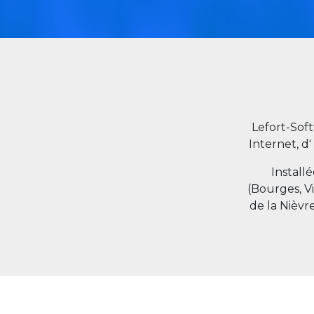
Lefort-Sof
Internet, d'
Install
(Bourges, V
de la Nièvr