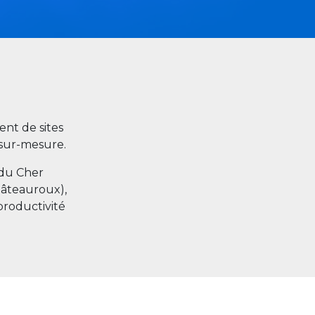
nt de sites
s sur-mesure.
 du Cher
hâteauroux),
productivité