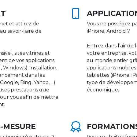
ET
APPLICATIO
net et attirez de
Vous ne possédez pa
au savoir-faire de
iPhone, Android ?
Entrez dans l’air de 
ive", sites vitrines et
votre entreprise, vot
nt de vos applications
au monde entier gr
 Windows); installation,
applications mobile
rencement dans les
tablettes (iPhone, i
ogle, Bing, Yahoo, ...)
type de développeme
uses prestations que
économique.
our vous afin de mettre
nt.
R-MESURE
FORMATION
ez besoin n’existe pas ?
Vous souhaitez form