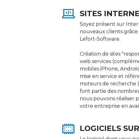
SITES INTERN
Soyez présent sur Inter
nouveaux clients grâce 
Lefort-Software.
Création de sites "respons
web services (compléme
mobiles iPhone, Android,
mise en service et réfé
moteurs de recherche (Go
font partie des nombre
nous pouvons réaliser p
votre entreprise en ava
LOGICIELS SU
Le logiciel dont vous av