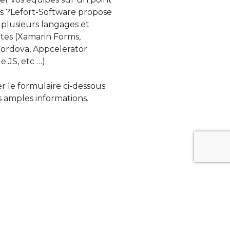
s ?Lefort-Software propose
 plusieurs langages et
tes (Xamarin Forms,
rdova, Appcelerator
e.JS, etc …).
ser le formulaire ci-dessous
 amples informations.
ue évolue rapidement. Lefort-Software
s sur des technologies de pointe afin de
tégrer au mieux avec vos logiciels existants.