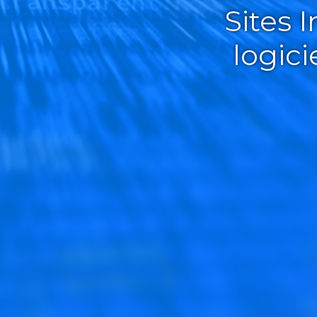
Sites 
logic