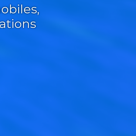
obiles,
ations