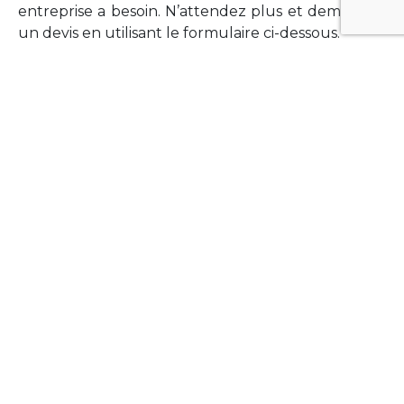
entreprise a besoin. N’attendez plus et demandez
un devis en utilisant le formulaire ci-dessous.
FORMATIONS
Vous souhaitez former vos équipes sur un point
technologique précis ?Lefort-Software propose
des formations pour plusieurs langages et
technologies courantes (Xamarin Forms,
Phonegap/Apache Cordova, Appcelerator
Titanium, Laravel, Vue.JS, etc …).
N’hésitez pas à utiliser le formulaire ci-dessous
pour obtenir de plus amples informations.