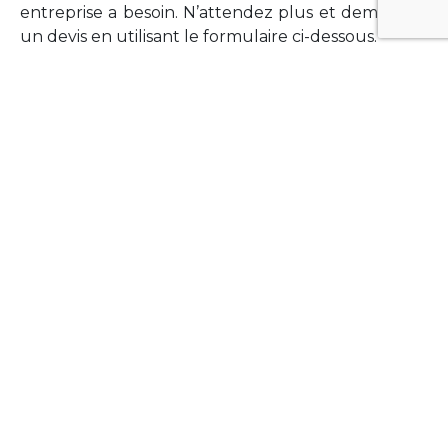
entreprise a besoin. N’attendez plus et demandez
un devis en utilisant le formulaire ci-dessous.
FORMATIONS
Vous souhaitez former vos équipes sur un point
technologique précis ?Lefort-Software propose
des formations pour plusieurs langages et
technologies courantes (Xamarin Forms,
Phonegap/Apache Cordova, Appcelerator
Titanium, Laravel, Vue.JS, etc …).
N’hésitez pas à utiliser le formulaire ci-dessous
pour obtenir de plus amples informations.