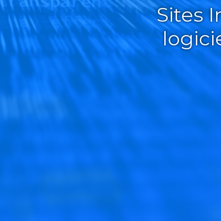
Sites 
logic