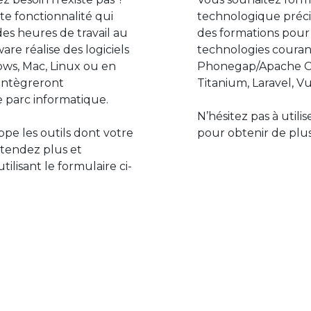
e fonctionnalité qui
technologique préci
des heures de travail au
des formations pour
are réalise des logiciels
technologies couran
ws, Mac, Linux ou en
Phonegap/Apache Co
s’intègreront
Titanium, Laravel, Vu
 parc informatique.
N’hésitez pas à utili
pe les outils dont votre
pour obtenir de plus
ttendez plus et
lisant le formulaire ci-
Le monde de l’informatiq
assure des développement
prévoir l’avenir et de s’in