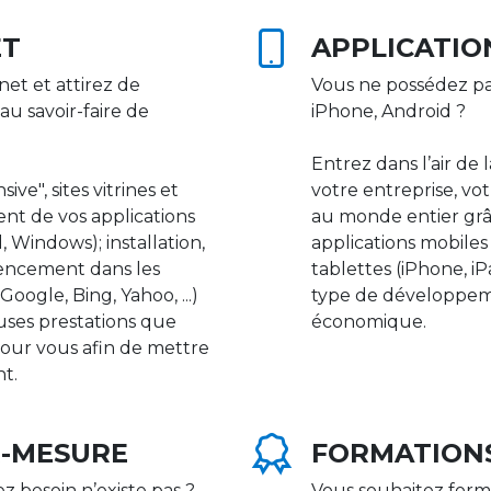
ET
APPLICATIO
net et attirez de
Vous ne possédez pa
au savoir-faire de
iPhone, Android ?
Entrez dans l’air de 
ive", sites vitrines et
votre entreprise, vot
nt de vos applications
au monde entier gr
 Windows); installation,
applications mobile
rencement dans les
tablettes (iPhone, i
ogle, Bing, Yahoo, ...)
type de développeme
uses prestations que
économique.
our vous afin de mettre
nt.
R-MESURE
FORMATION
ez besoin n’existe pas ?
Vous souhaitez form