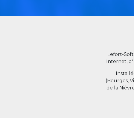
Lefort-Sof
Internet, d'
Install
(Bourges, V
de la Nièvr