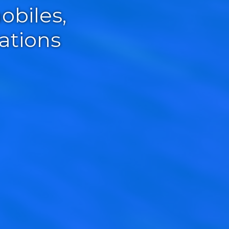
obiles,
ations