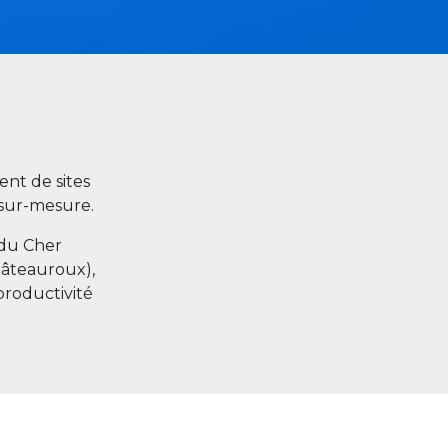
nt de sites
s sur-mesure.
 du Cher
hâteauroux),
productivité