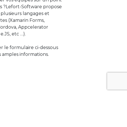
s ?Lefort-Software propose
 plusieurs langages et
tes (Xamarin Forms,
rdova, Appcelerator
e.JS, etc …).
ser le formulaire ci-dessous
 amples informations.
ue évolue rapidement. Lefort-Software
s sur des technologies de pointe afin de
tégrer au mieux avec vos logiciels existants.