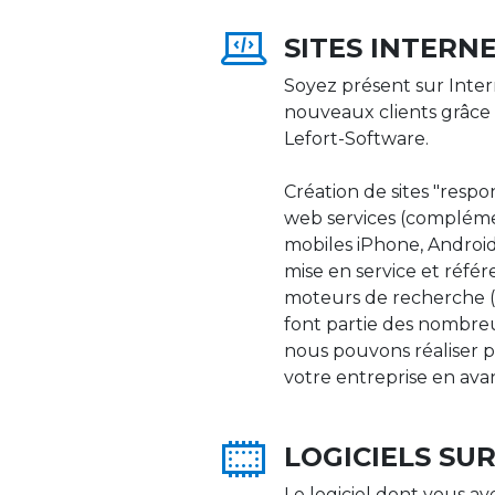
SITES INTERN
Soyez présent sur Inter
nouveaux clients grâce 
Lefort-Software.
Création de sites "respons
web services (compléme
mobiles iPhone, Android,
mise en service et réfé
moteurs de recherche (Go
font partie des nombre
nous pouvons réaliser p
votre entreprise en ava
LOGICIELS SU
Le logiciel dont vous av