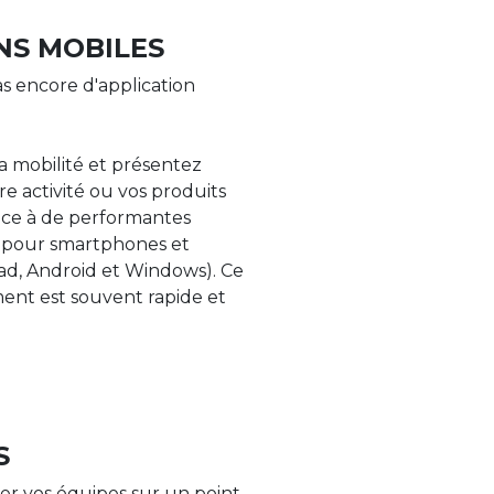
NS MOBILES
s encore d'application
la mobilité et présentez
re activité ou vos produits
âce à de performantes
s pour smartphones et
Pad, Android et Windows). Ce
nt est souvent rapide et
S
er vos équipes sur un point