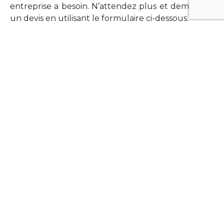
entreprise a besoin. N’attendez plus et demandez
un devis en utilisant le formulaire ci-dessous.
FORMATIONS
Vous souhaitez former vos équipes sur un point
technologique précis ?Lefort-Software propose
des formations pour plusieurs langages et
technologies courantes (Xamarin Forms,
Phonegap/Apache Cordova, Appcelerator
Titanium, Laravel, Vue.JS, etc …).
N’hésitez pas à utiliser le formulaire ci-dessous
pour obtenir de plus amples informations.