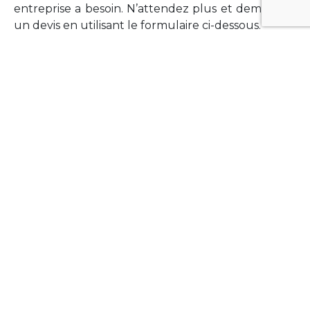
entreprise a besoin. N’attendez plus et demandez
un devis en utilisant le formulaire ci-dessous.
FORMATIONS
Vous souhaitez former vos équipes sur un point
technologique précis ?Lefort-Software propose
des formations pour plusieurs langages et
technologies courantes (Xamarin Forms,
Phonegap/Apache Cordova, Appcelerator
Titanium, Laravel, Vue.JS, etc …).
N’hésitez pas à utiliser le formulaire ci-dessous
pour obtenir de plus amples informations.