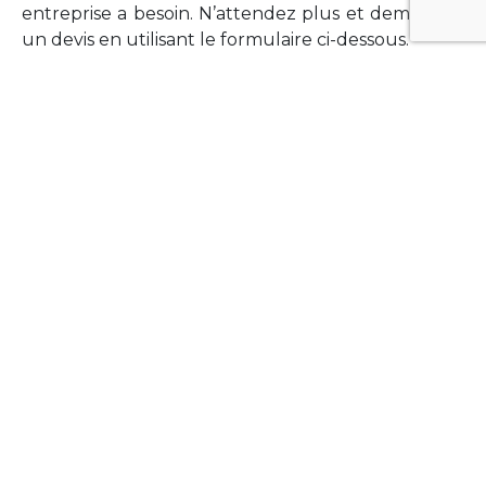
entreprise a besoin. N’attendez plus et demandez
un devis en utilisant le formulaire ci-dessous.
FORMATIONS
Vous souhaitez former vos équipes sur un point
technologique précis ?Lefort-Software propose
des formations pour plusieurs langages et
technologies courantes (Xamarin Forms,
Phonegap/Apache Cordova, Appcelerator
Titanium, Laravel, Vue.JS, etc …).
N’hésitez pas à utiliser le formulaire ci-dessous
pour obtenir de plus amples informations.