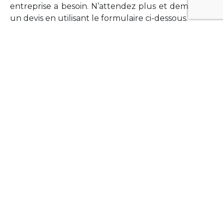
entreprise a besoin. N’attendez plus et demandez
un devis en utilisant le formulaire ci-dessous.
FORMATIONS
Vous souhaitez former vos équipes sur un point
technologique précis ?Lefort-Software propose
des formations pour plusieurs langages et
technologies courantes (Xamarin Forms,
Phonegap/Apache Cordova, Appcelerator
Titanium, Laravel, Vue.JS, etc …).
N’hésitez pas à utiliser le formulaire ci-dessous
pour obtenir de plus amples informations.