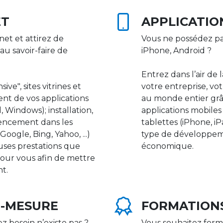
ET
APPLICATIO
net et attirez de
Vous ne possédez pa
au savoir-faire de
iPhone, Android ?
Entrez dans l’air de 
ive", sites vitrines et
votre entreprise, vot
nt de vos applications
au monde entier gr
 Windows); installation,
applications mobile
rencement dans les
tablettes (iPhone, i
ogle, Bing, Yahoo, ...)
type de développeme
uses prestations que
économique.
our vous afin de mettre
nt.
R-MESURE
FORMATION
ez besoin n’existe pas ?
Vous souhaitez form