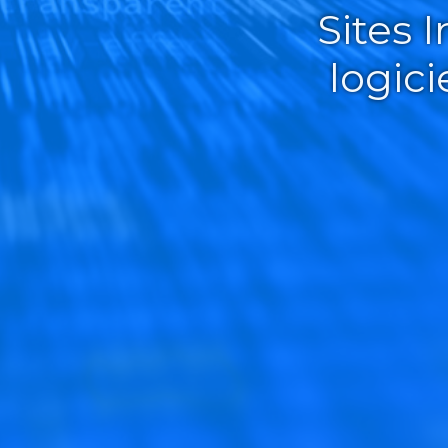
Sites 
logic