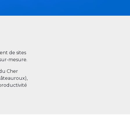
nt de sites
s sur-mesure.
 du Cher
hâteauroux),
productivité