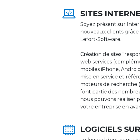
SITES INTERN
Soyez présent sur Inter
nouveaux clients grâce 
Lefort-Software.
Création de sites "respons
web services (compléme
mobiles iPhone, Android,
mise en service et réfé
moteurs de recherche (Go
font partie des nombre
nous pouvons réaliser p
votre entreprise en ava
LOGICIELS SU
Le logiciel dont vous av