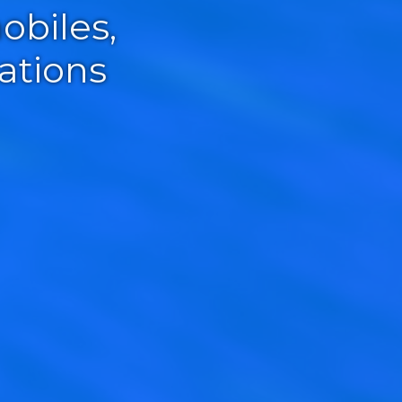
obiles,
ations