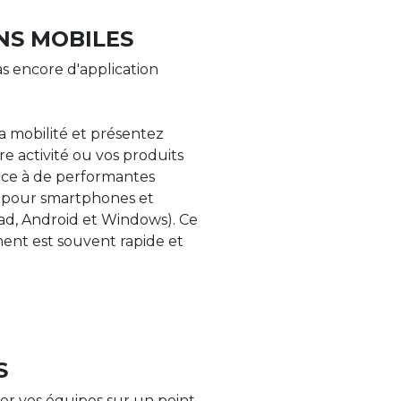
NS MOBILES
s encore d'application
la mobilité et présentez
re activité ou vos produits
âce à de performantes
s pour smartphones et
Pad, Android et Windows). Ce
nt est souvent rapide et
S
er vos équipes sur un point