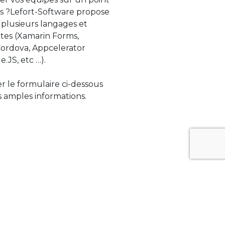
s ?Lefort-Software propose
 plusieurs langages et
tes (Xamarin Forms,
rdova, Appcelerator
e.JS, etc …).
ser le formulaire ci-dessous
 amples informations.
ue évolue rapidement. Lefort-Software
s sur des technologies de pointe afin de
tégrer au mieux avec vos logiciels existants.