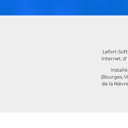
Lefort-Sof
Internet, d'
Install
(Bourges, V
de la Nièvr