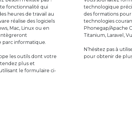
e fonctionnalité qui
technologique préci
des heures de travail au
des formations pour
are réalise des logiciels
technologies couran
ws, Mac, Linux ou en
Phonegap/Apache Co
s’intègreront
Titanium, Laravel, Vu
 parc informatique.
N’hésitez pas à utili
pe les outils dont votre
pour obtenir de plus
ttendez plus et
lisant le formulaire ci-
Le monde de l’informatiq
assure des développement
prévoir l’avenir et de s’in