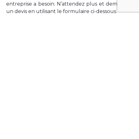
entreprise a besoin. N’attendez plus et demandez
un devis en utilisant le formulaire ci-dessous.
FORMATIONS
Vous souhaitez former vos équipes sur un point
technologique précis ?Lefort-Software propose
des formations pour plusieurs langages et
technologies courantes (Xamarin Forms,
Phonegap/Apache Cordova, Appcelerator
Titanium, Laravel, Vue.JS, etc …).
N’hésitez pas à utiliser le formulaire ci-dessous
pour obtenir de plus amples informations.