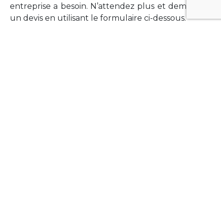
entreprise a besoin. N’attendez plus et demandez
un devis en utilisant le formulaire ci-dessous.
FORMATIONS
Vous souhaitez former vos équipes sur un point
technologique précis ?Lefort-Software propose
des formations pour plusieurs langages et
technologies courantes (Xamarin Forms,
Phonegap/Apache Cordova, Appcelerator
Titanium, Laravel, Vue.JS, etc …).
N’hésitez pas à utiliser le formulaire ci-dessous
pour obtenir de plus amples informations.