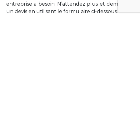
entreprise a besoin. N’attendez plus et demandez
un devis en utilisant le formulaire ci-dessous.
FORMATIONS
Vous souhaitez former vos équipes sur un point
technologique précis ?Lefort-Software propose
des formations pour plusieurs langages et
technologies courantes (Xamarin Forms,
Phonegap/Apache Cordova, Appcelerator
Titanium, Laravel, Vue.JS, etc …).
N’hésitez pas à utiliser le formulaire ci-dessous
pour obtenir de plus amples informations.