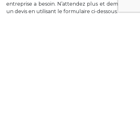
entreprise a besoin. N’attendez plus et demandez
un devis en utilisant le formulaire ci-dessous.
FORMATIONS
Vous souhaitez former vos équipes sur un point
technologique précis ?Lefort-Software propose
des formations pour plusieurs langages et
technologies courantes (Xamarin Forms,
Phonegap/Apache Cordova, Appcelerator
Titanium, Laravel, Vue.JS, etc …).
N’hésitez pas à utiliser le formulaire ci-dessous
pour obtenir de plus amples informations.