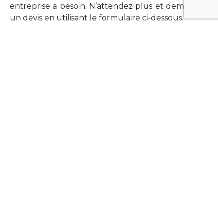
entreprise a besoin. N’attendez plus et demandez
un devis en utilisant le formulaire ci-dessous.
FORMATIONS
Vous souhaitez former vos équipes sur un point
technologique précis ?Lefort-Software propose
des formations pour plusieurs langages et
technologies courantes (Xamarin Forms,
Phonegap/Apache Cordova, Appcelerator
Titanium, Laravel, Vue.JS, etc …).
N’hésitez pas à utiliser le formulaire ci-dessous
pour obtenir de plus amples informations.