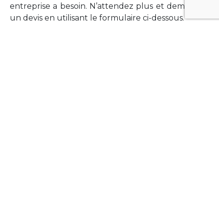
entreprise a besoin. N’attendez plus et demandez
un devis en utilisant le formulaire ci-dessous.
FORMATIONS
Vous souhaitez former vos équipes sur un point
technologique précis ?Lefort-Software propose
des formations pour plusieurs langages et
technologies courantes (Xamarin Forms,
Phonegap/Apache Cordova, Appcelerator
Titanium, Laravel, Vue.JS, etc …).
N’hésitez pas à utiliser le formulaire ci-dessous
pour obtenir de plus amples informations.