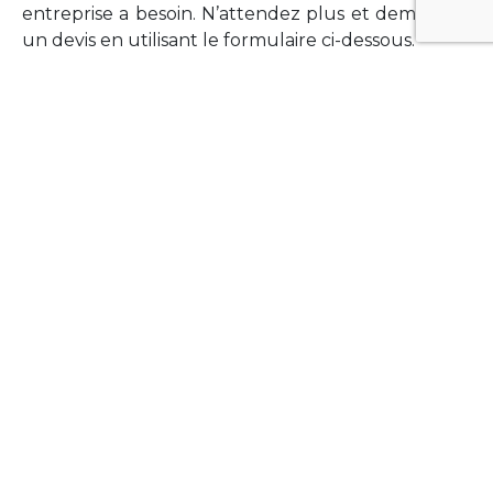
entreprise a besoin. N’attendez plus et demandez
un devis en utilisant le formulaire ci-dessous.
FORMATIONS
Vous souhaitez former vos équipes sur un point
technologique précis ?Lefort-Software propose
des formations pour plusieurs langages et
technologies courantes (Xamarin Forms,
Phonegap/Apache Cordova, Appcelerator
Titanium, Laravel, Vue.JS, etc …).
N’hésitez pas à utiliser le formulaire ci-dessous
pour obtenir de plus amples informations.