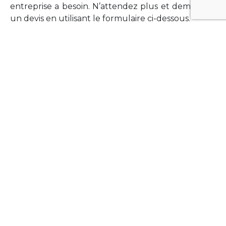
entreprise a besoin. N’attendez plus et demandez
un devis en utilisant le formulaire ci-dessous.
FORMATIONS
Vous souhaitez former vos équipes sur un point
technologique précis ?Lefort-Software propose
des formations pour plusieurs langages et
technologies courantes (Xamarin Forms,
Phonegap/Apache Cordova, Appcelerator
Titanium, Laravel, Vue.JS, etc …).
N’hésitez pas à utiliser le formulaire ci-dessous
pour obtenir de plus amples informations.