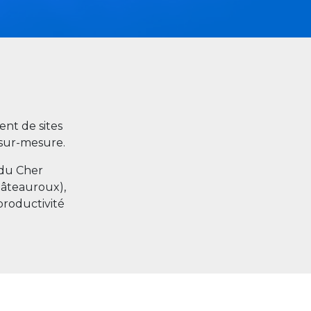
nt de sites
s sur-mesure.
 du Cher
hâteauroux),
productivité