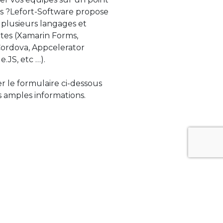
s ?Lefort-Software propose
 plusieurs langages et
tes (Xamarin Forms,
rdova, Appcelerator
e.JS, etc …).
ser le formulaire ci-dessous
 amples informations.
ue évolue rapidement. Lefort-Software
s sur des technologies de pointe afin de
tégrer au mieux avec vos logiciels existants.