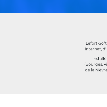
Lefort-Sof
Internet, d'
Install
(Bourges, V
de la Nièvr