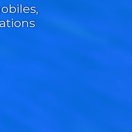
obiles,
ations