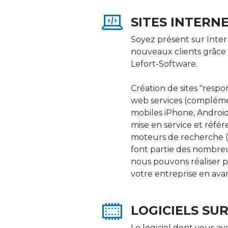
SITES INTERN
Soyez présent sur Inter
nouveaux clients grâce 
Lefort-Software.
Création de sites "respons
web services (compléme
mobiles iPhone, Android,
mise en service et réfé
moteurs de recherche (Go
font partie des nombre
nous pouvons réaliser p
votre entreprise en ava
LOGICIELS SU
Le logiciel dont vous av