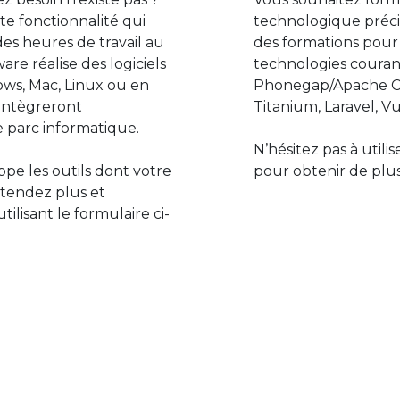
e fonctionnalité qui
technologique préci
des heures de travail au
des formations pour
are réalise des logiciels
technologies couran
ws, Mac, Linux ou en
Phonegap/Apache Co
s’intègreront
Titanium, Laravel, Vu
 parc informatique.
N’hésitez pas à utili
pe les outils dont votre
pour obtenir de plus
ttendez plus et
lisant le formulaire ci-
Le monde de l’informatiq
assure des développement
prévoir l’avenir et de s’in