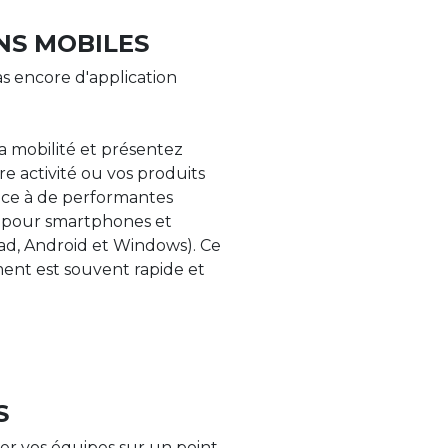
NS MOBILES
s encore d'application
la mobilité et présentez
re activité ou vos produits
âce à de performantes
s pour smartphones et
Pad, Android et Windows). Ce
nt est souvent rapide et
S
er vos équipes sur un point