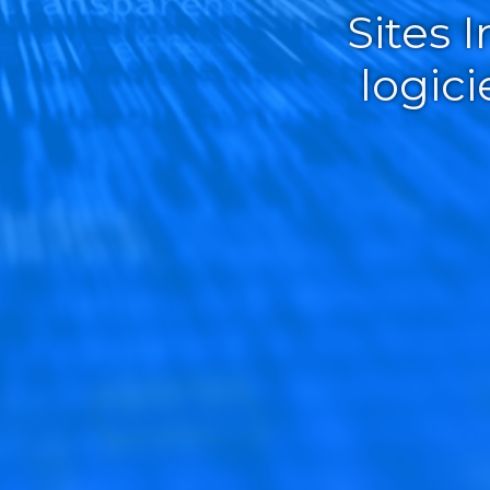
Sites 
logic