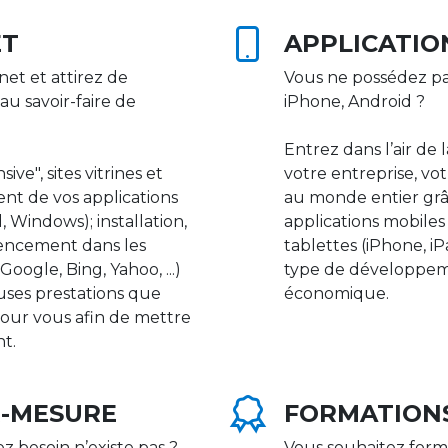
ET
APPLICATIO
net et attirez de
Vous ne possédez pa
au savoir-faire de
iPhone, Android ?
Entrez dans l’air de 
ive", sites vitrines et
votre entreprise, vot
nt de vos applications
au monde entier gr
 Windows); installation,
applications mobile
rencement dans les
tablettes (iPhone, i
ogle, Bing, Yahoo, ...)
type de développeme
uses prestations que
économique.
our vous afin de mettre
nt.
R-MESURE
FORMATION
ez besoin n’existe pas ?
Vous souhaitez form