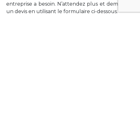
entreprise a besoin. N’attendez plus et demandez
un devis en utilisant le formulaire ci-dessous.
FORMATIONS
Vous souhaitez former vos équipes sur un point
technologique précis ?Lefort-Software propose
des formations pour plusieurs langages et
technologies courantes (Xamarin Forms,
Phonegap/Apache Cordova, Appcelerator
Titanium, Laravel, Vue.JS, etc …).
N’hésitez pas à utiliser le formulaire ci-dessous
pour obtenir de plus amples informations.