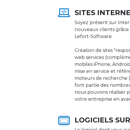
SITES INTERN
Soyez présent sur Inter
nouveaux clients grâce 
Lefort-Software.
Création de sites "respons
web services (compléme
mobiles iPhone, Android,
mise en service et réfé
moteurs de recherche (Go
font partie des nombre
nous pouvons réaliser p
votre entreprise en ava
LOGICIELS SU
Le logiciel dont vous av