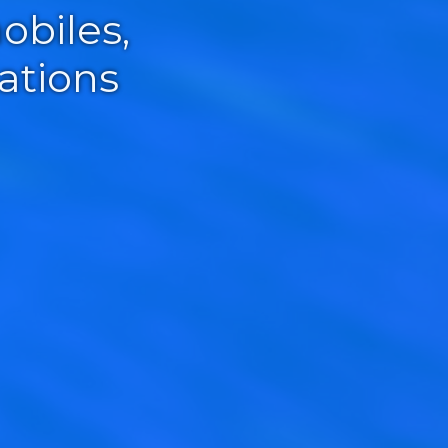
obiles,
ations