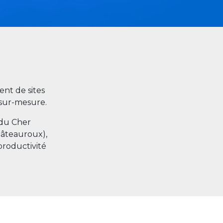
nt de sites
s sur-mesure.
 du Cher
hâteauroux),
productivité