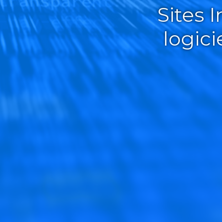
Sites 
logic