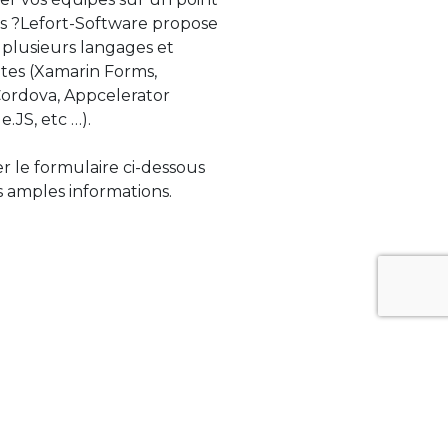
s ?Lefort-Software propose
 plusieurs langages et
tes (Xamarin Forms,
rdova, Appcelerator
e.JS, etc …).
ser le formulaire ci-dessous
 amples informations.
ue évolue rapidement. Lefort-Software
s sur des technologies de pointe afin de
tégrer au mieux avec vos logiciels existants.