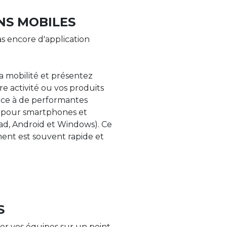
NS MOBILES
s encore d'application
la mobilité et présentez
re activité ou vos produits
âce à de performantes
s pour smartphones et
Pad, Android et Windows). Ce
nt est souvent rapide et
S
er vos équipes sur un point