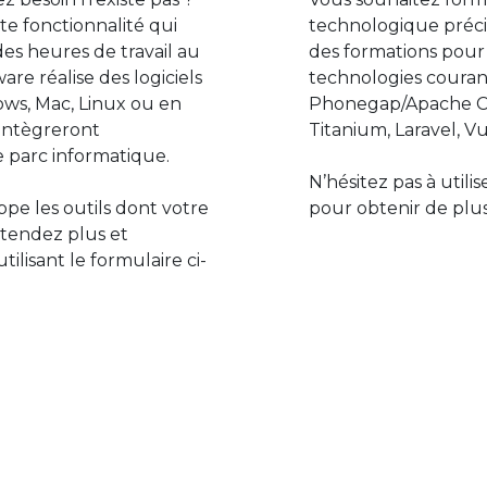
e fonctionnalité qui
technologique préci
des heures de travail au
des formations pour
are réalise des logiciels
technologies couran
ws, Mac, Linux ou en
Phonegap/Apache Co
s’intègreront
Titanium, Laravel, Vu
 parc informatique.
N’hésitez pas à utili
pe les outils dont votre
pour obtenir de plus
ttendez plus et
lisant le formulaire ci-
Le monde de l’informatiq
assure des développement
prévoir l’avenir et de s’in