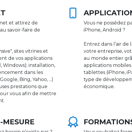
ET
APPLICATIO
net et attirez de
Vous ne possédez pa
au savoir-faire de
iPhone, Android ?
Entrez dans l’air de 
ive", sites vitrines et
votre entreprise, vot
nt de vos applications
au monde entier gr
 Windows); installation,
applications mobile
rencement dans les
tablettes (iPhone, i
ogle, Bing, Yahoo, ...)
type de développeme
uses prestations que
économique.
our vous afin de mettre
nt.
R-MESURE
FORMATION
ez besoin n’existe pas ?
Vous souhaitez form