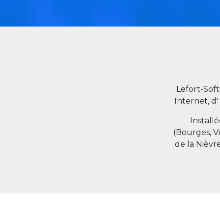
Lefort-Sof
Internet, d'
Install
(Bourges, V
de la Nièvr