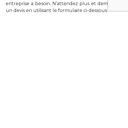
entreprise a besoin. N’attendez plus et demandez
un devis en utilisant le formulaire ci-dessous.
FORMATIONS
Vous souhaitez former vos équipes sur un point
technologique précis ?Lefort-Software propose
des formations pour plusieurs langages et
technologies courantes (Xamarin Forms,
Phonegap/Apache Cordova, Appcelerator
Titanium, Laravel, Vue.JS, etc …).
N’hésitez pas à utiliser le formulaire ci-dessous
pour obtenir de plus amples informations.