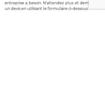
entreprise a besoin. N’attendez plus et demandez
un devis en utilisant le formulaire ci-dessous.
FORMATIONS
Vous souhaitez former vos équipes sur un point
technologique précis ?Lefort-Software propose
des formations pour plusieurs langages et
technologies courantes (Xamarin Forms,
Phonegap/Apache Cordova, Appcelerator
Titanium, Laravel, Vue.JS, etc …).
N’hésitez pas à utiliser le formulaire ci-dessous
pour obtenir de plus amples informations.