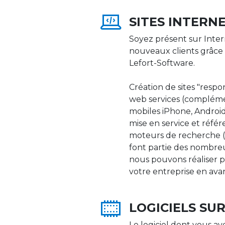
SITES INTERN
Soyez présent sur Inter
nouveaux clients grâce 
Lefort-Software.
Création de sites "respons
web services (compléme
mobiles iPhone, Android,
mise en service et réfé
moteurs de recherche (Go
font partie des nombre
nous pouvons réaliser p
votre entreprise en ava
LOGICIELS SU
Le logiciel dont vous av