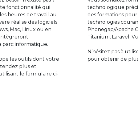
e fonctionnalité qui
technologique préci
des heures de travail au
des formations pour
are réalise des logiciels
technologies couran
ws, Mac, Linux ou en
Phonegap/Apache Co
s’intègreront
Titanium, Laravel, Vu
 parc informatique.
N’hésitez pas à utili
pe les outils dont votre
pour obtenir de plus
ttendez plus et
lisant le formulaire ci-
Le monde de l’informatiq
assure des développement
prévoir l’avenir et de s’in