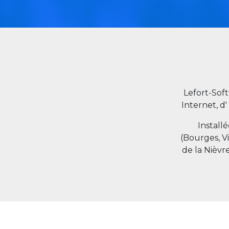
Lefort-Sof
Internet, d'
Install
(Bourges, V
de la Nièvr