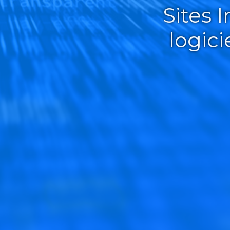
Sites 
logic