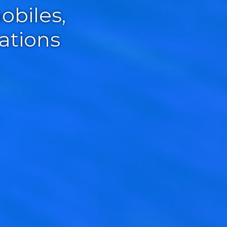
obiles,
ations