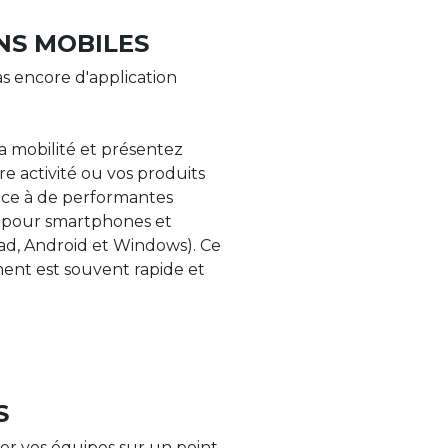
NS MOBILES
s encore d'application
la mobilité et présentez
re activité ou vos produits
âce à de performantes
s pour smartphones et
Pad, Android et Windows). Ce
nt est souvent rapide et
S
er vos équipes sur un point