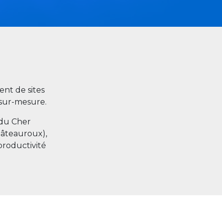
nt de sites
s sur-mesure.
 du Cher
hâteauroux),
productivité