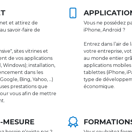
ET
APPLICATIO
net et attirez de
Vous ne possédez pa
au savoir-faire de
iPhone, Android ?
Entrez dans l’air de 
ive", sites vitrines et
votre entreprise, vot
nt de vos applications
au monde entier gr
 Windows); installation,
applications mobile
rencement dans les
tablettes (iPhone, i
ogle, Bing, Yahoo, ...)
type de développeme
uses prestations que
économique.
our vous afin de mettre
nt.
R-MESURE
FORMATION
ez besoin n’existe pas ?
Vous souhaitez form