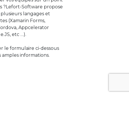
s ?Lefort-Software propose
 plusieurs langages et
tes (Xamarin Forms,
rdova, Appcelerator
e.JS, etc …).
ser le formulaire ci-dessous
 amples informations.
ue évolue rapidement. Lefort-Software
s sur des technologies de pointe afin de
tégrer au mieux avec vos logiciels existants.