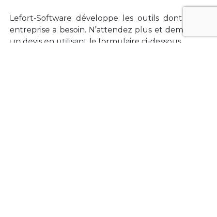
Lefort-Software développe les outils dont votre
entreprise a besoin. N’attendez plus et demandez
un devis en utilisant le formulaire ci-dessous.
FORMATIONS
Vous souhaitez former vos équipes sur un point
technologique précis ?Lefort-Software propose
des formations pour plusieurs langages et
technologies courantes (Xamarin Forms,
Phonegap/Apache Cordova, Appcelerator
Titanium, Laravel, Vue.JS, etc …).
N’hésitez pas à utiliser le formulaire ci-dessous
pour obtenir de plus amples informations.