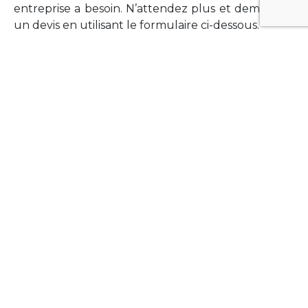
entreprise a besoin. N’attendez plus et demandez
un devis en utilisant le formulaire ci-dessous.
FORMATIONS
Vous souhaitez former vos équipes sur un point
technologique précis ?Lefort-Software propose
des formations pour plusieurs langages et
technologies courantes (Xamarin Forms,
Phonegap/Apache Cordova, Appcelerator
Titanium, Laravel, Vue.JS, etc …).
N’hésitez pas à utiliser le formulaire ci-dessous
pour obtenir de plus amples informations.