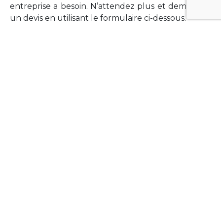
entreprise a besoin. N’attendez plus et demandez
un devis en utilisant le formulaire ci-dessous.
FORMATIONS
Vous souhaitez former vos équipes sur un point
technologique précis ?Lefort-Software propose
des formations pour plusieurs langages et
technologies courantes (Xamarin Forms,
Phonegap/Apache Cordova, Appcelerator
Titanium, Laravel, Vue.JS, etc …).
N’hésitez pas à utiliser le formulaire ci-dessous
pour obtenir de plus amples informations.