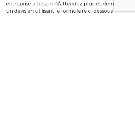
entreprise a besoin. N’attendez plus et demandez
un devis en utilisant le formulaire ci-dessous.
FORMATIONS
Vous souhaitez former vos équipes sur un point
technologique précis ?Lefort-Software propose
des formations pour plusieurs langages et
technologies courantes (Xamarin Forms,
Phonegap/Apache Cordova, Appcelerator
Titanium, Laravel, Vue.JS, etc …).
N’hésitez pas à utiliser le formulaire ci-dessous
pour obtenir de plus amples informations.