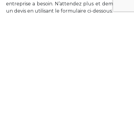
entreprise a besoin. N’attendez plus et demandez
un devis en utilisant le formulaire ci-dessous.
FORMATIONS
Vous souhaitez former vos équipes sur un point
technologique précis ?Lefort-Software propose
des formations pour plusieurs langages et
technologies courantes (Xamarin Forms,
Phonegap/Apache Cordova, Appcelerator
Titanium, Laravel, Vue.JS, etc …).
N’hésitez pas à utiliser le formulaire ci-dessous
pour obtenir de plus amples informations.