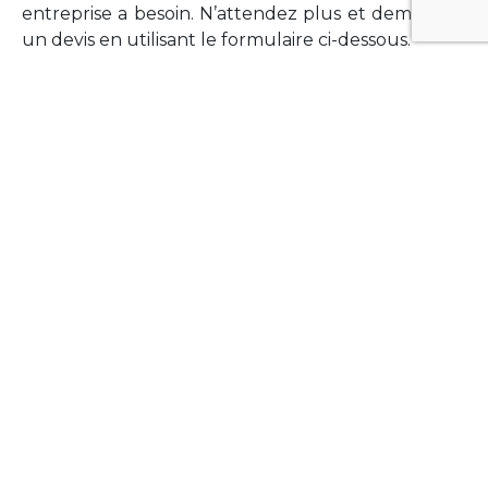
entreprise a besoin. N’attendez plus et demandez
un devis en utilisant le formulaire ci-dessous.
FORMATIONS
Vous souhaitez former vos équipes sur un point
technologique précis ?Lefort-Software propose
des formations pour plusieurs langages et
technologies courantes (Xamarin Forms,
Phonegap/Apache Cordova, Appcelerator
Titanium, Laravel, Vue.JS, etc …).
N’hésitez pas à utiliser le formulaire ci-dessous
pour obtenir de plus amples informations.