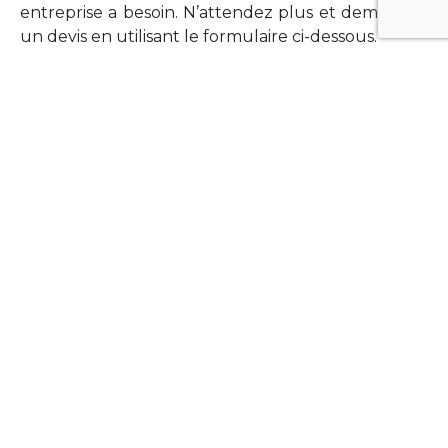
entreprise a besoin. N’attendez plus et demandez
un devis en utilisant le formulaire ci-dessous.
FORMATIONS
Vous souhaitez former vos équipes sur un point
technologique précis ?Lefort-Software propose
des formations pour plusieurs langages et
technologies courantes (Xamarin Forms,
Phonegap/Apache Cordova, Appcelerator
Titanium, Laravel, Vue.JS, etc …).
N’hésitez pas à utiliser le formulaire ci-dessous
pour obtenir de plus amples informations.