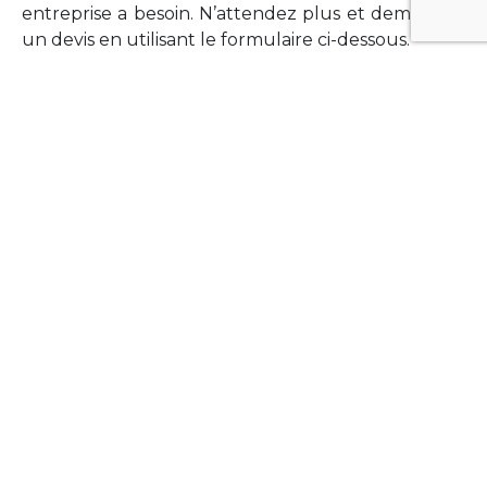
entreprise a besoin. N’attendez plus et demandez
un devis en utilisant le formulaire ci-dessous.
FORMATIONS
Vous souhaitez former vos équipes sur un point
technologique précis ?Lefort-Software propose
des formations pour plusieurs langages et
technologies courantes (Xamarin Forms,
Phonegap/Apache Cordova, Appcelerator
Titanium, Laravel, Vue.JS, etc …).
N’hésitez pas à utiliser le formulaire ci-dessous
pour obtenir de plus amples informations.