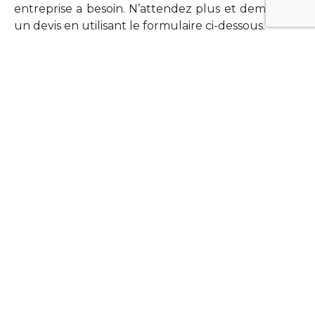
entreprise a besoin. N’attendez plus et demandez
un devis en utilisant le formulaire ci-dessous.
FORMATIONS
Vous souhaitez former vos équipes sur un point
technologique précis ?Lefort-Software propose
des formations pour plusieurs langages et
technologies courantes (Xamarin Forms,
Phonegap/Apache Cordova, Appcelerator
Titanium, Laravel, Vue.JS, etc …).
N’hésitez pas à utiliser le formulaire ci-dessous
pour obtenir de plus amples informations.