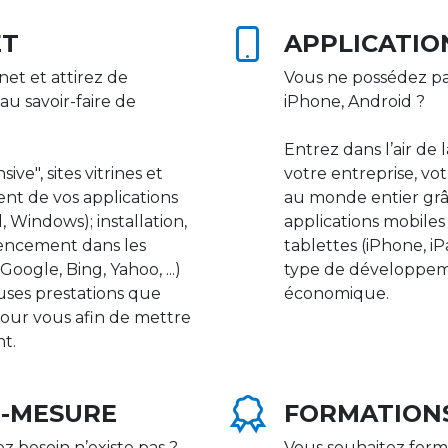
ET
APPLICATIO
net et attirez de
Vous ne possédez pa
au savoir-faire de
iPhone, Android ?
Entrez dans l’air de 
ive", sites vitrines et
votre entreprise, vot
nt de vos applications
au monde entier gr
 Windows); installation,
applications mobile
rencement dans les
tablettes (iPhone, i
ogle, Bing, Yahoo, ...)
type de développeme
uses prestations que
économique.
our vous afin de mettre
nt.
R-MESURE
FORMATION
ez besoin n’existe pas ?
Vous souhaitez form