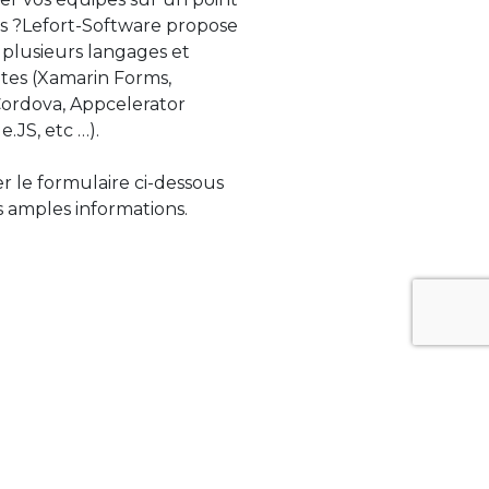
s ?Lefort-Software propose
 plusieurs langages et
tes (Xamarin Forms,
rdova, Appcelerator
e.JS, etc …).
ser le formulaire ci-dessous
 amples informations.
ue évolue rapidement. Lefort-Software
s sur des technologies de pointe afin de
tégrer au mieux avec vos logiciels existants.