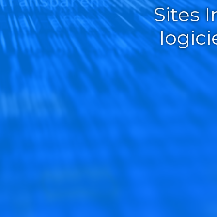
Sites 
logic