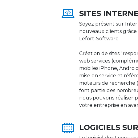
SITES INTERN
Soyez présent sur Inter
nouveaux clients grâce 
Lefort-Software.
Création de sites "respons
web services (compléme
mobiles iPhone, Android,
mise en service et réfé
moteurs de recherche (Go
font partie des nombre
nous pouvons réaliser p
votre entreprise en ava
LOGICIELS SU
Le logiciel dont vous av