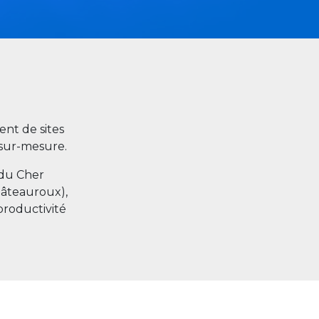
nt de sites
s sur-mesure.
 du Cher
hâteauroux),
productivité