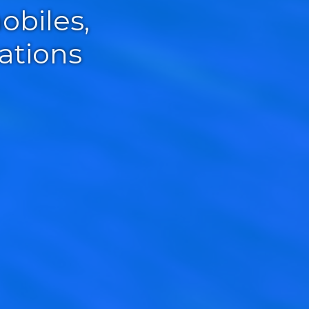
obiles,
ations