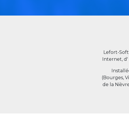
Lefort-Sof
Internet, d'
Install
(Bourges, V
de la Nièvr