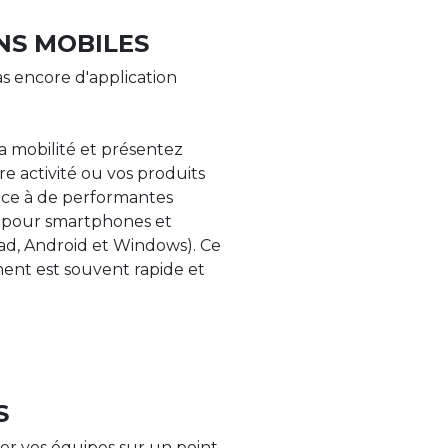
NS MOBILES
s encore d'application
la mobilité et présentez
re activité ou vos produits
âce à de performantes
s pour smartphones et
Pad, Android et Windows). Ce
nt est souvent rapide et
S
er vos équipes sur un point