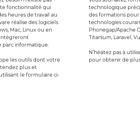
e fonctionnalité qui
technologique préci
des heures de travail au
des formations pour
are réalise des logiciels
technologies couran
ws, Mac, Linux ou en
Phonegap/Apache Co
s’intègreront
Titanium, Laravel, Vu
 parc informatique.
N’hésitez pas à utili
pe les outils dont votre
pour obtenir de plus
ttendez plus et
lisant le formulaire ci-
Le monde de l’informatiq
assure des développement
prévoir l’avenir et de s’in