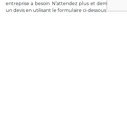
entreprise a besoin. N’attendez plus et demandez
un devis en utilisant le formulaire ci-dessous.
FORMATIONS
Vous souhaitez former vos équipes sur un point
technologique précis ?Lefort-Software propose
des formations pour plusieurs langages et
technologies courantes (Xamarin Forms,
Phonegap/Apache Cordova, Appcelerator
Titanium, Laravel, Vue.JS, etc …).
N’hésitez pas à utiliser le formulaire ci-dessous
pour obtenir de plus amples informations.