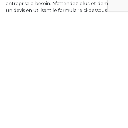
entreprise a besoin. N’attendez plus et demandez
un devis en utilisant le formulaire ci-dessous.
FORMATIONS
Vous souhaitez former vos équipes sur un point
technologique précis ?Lefort-Software propose
des formations pour plusieurs langages et
technologies courantes (Xamarin Forms,
Phonegap/Apache Cordova, Appcelerator
Titanium, Laravel, Vue.JS, etc …).
N’hésitez pas à utiliser le formulaire ci-dessous
pour obtenir de plus amples informations.