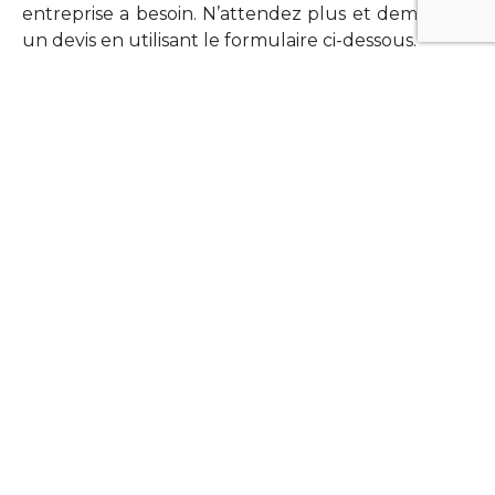
entreprise a besoin. N’attendez plus et demandez
un devis en utilisant le formulaire ci-dessous.
FORMATIONS
Vous souhaitez former vos équipes sur un point
technologique précis ?Lefort-Software propose
des formations pour plusieurs langages et
technologies courantes (Xamarin Forms,
Phonegap/Apache Cordova, Appcelerator
Titanium, Laravel, Vue.JS, etc …).
N’hésitez pas à utiliser le formulaire ci-dessous
pour obtenir de plus amples informations.